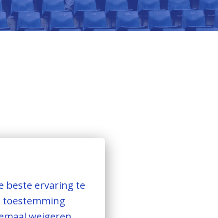
TEERDE FILTERS.
beste ervaring te 
w toestemming 
lemaal weigeren. 