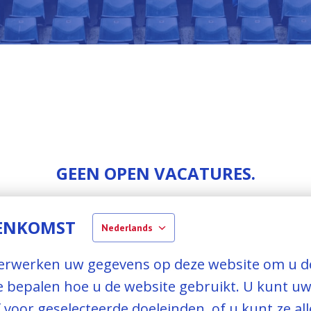
GEEN OPEN VACATURES.
EENKOMST
Nederlands
TIES DIE OVEREENKOMEN MET GESELEC
rwerken uw gegevens op deze website om u de 
 bepalen hoe u de website gebruikt. U kunt u
f voor geselecteerde doeleinden, of u kunt ze al