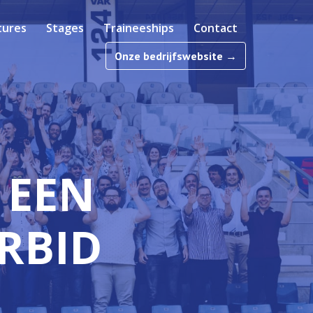
tures
Stages
Traineeships
Contact
Onze bedrijfswebsite →
EEN 
ORBID