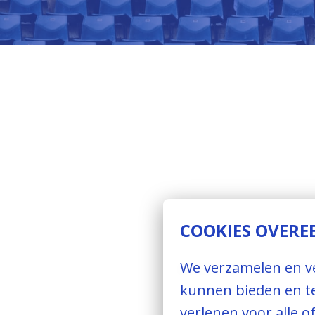
COOKIES OVER
GEEN OPEN POSI
We verzamelen en ve
kunnen bieden en te
verlenen voor alle o