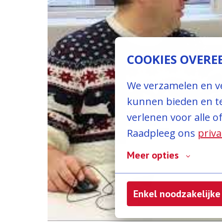
COOKIES OVER
We verzamelen en ve
kunnen bieden en te
verlenen voor alle o
Raadpleeg ons 
priva
Meer opties
Enkel noodzakelijke