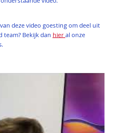
 onderstaande video.
van deze video goesting om deel uit 
d team? 
Bekijk dan 
hier 
al onze 
s.