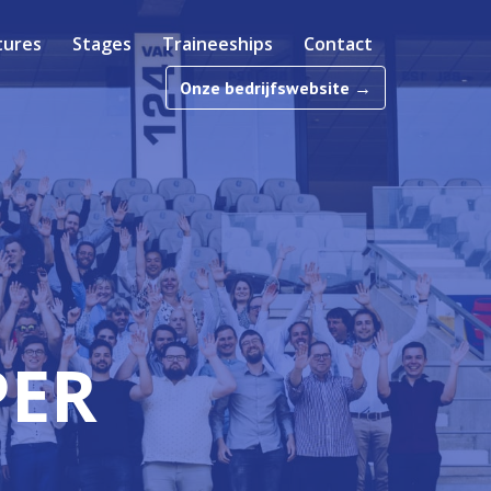
tures
Stages
Traineeships
Contact
Onze bedrijfswebsite →
PER