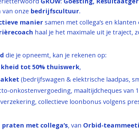
ierletterwoord
GROW
:
Goesting, Resultaatgeri
n van onze
bedrijfscultuur
.
ctieve manier
samen met collega’s en klanten
rièrecoach
haal je het maximale uit je traject,
id
die je opneemt, kan je rekenen op:
jkheid tot 50% thuiswerk
,
pakket
(bedrijfswagen & elektrische laadpas,
tto-onkostenvergoeding, maaltijdcheques van 1
sverzekering, collectieve loonbonus volgens pr
 praten met collega’s
, van
Orbid-teammeet