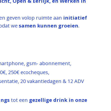
cht, Open & Eerlijk, en Werken in
 en geven volop ruimte aan
initiatief
 zodat we
samen kunnen groeien
.
 smartphone, gsm- abonnement,
0€, 250€ ecocheques,
esentatie, 20 vakantiedagen & 12 ADV
ings
tot een
gezellige drink in onze