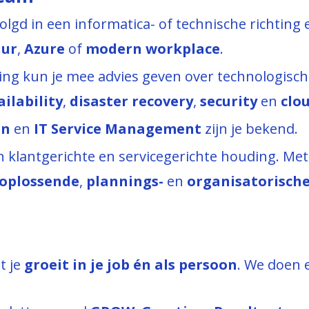
lgd in een informatica- of technische richting 
uur
,
Azure
of
modern workplace
.
ing kun je mee advies geven over technologisch
ilability
,
disaster recovery
,
security
en
clo
on
en
IT Service Management
zijn je bekend.
 klantgerichte en servicegerichte houding. Me
oplossende
,
plannings-
en
organisatorisch
t je
groeit in je job én als persoon
. We doen er