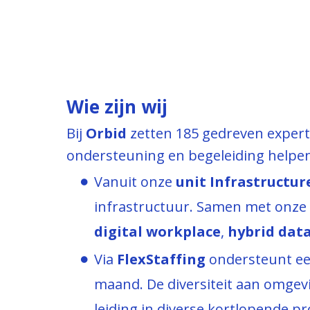
Wie zijn wij
Bij
Orbid
zetten 185 gedreven experts
ondersteuning en begeleiding helpen
Vanuit onze
unit Infrastructur
infrastructuur. Samen met onze 
digital workplace
,
hybrid dat
Via
FlexStaffing
ondersteunt e
maand. De diversiteit aan omgev
leiding in diverse kortlopende p