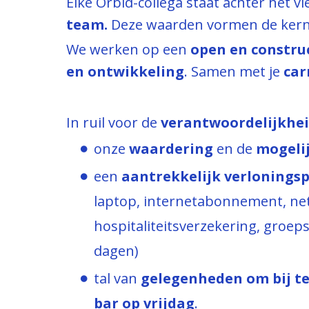
Elke Orbid-collega staat achter het v
team.
Deze waarden vormen de ker
We werken op een
open en constru
en ontwikkeling
. Samen met je
car
In ruil voor de
verantwoordelijkhe
onze
waardering
en de
mogeli
een
aantrekkelijk verlonings
laptop, internetabonnement, ne
hospitaliteitsverzekering, groep
dagen)
tal van
gelegenheden om bij te
bar op vrijdag
.