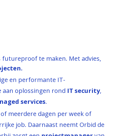
s futureproof te maken. Met advies,
ojecten.
ige en performante IT-
we aan oplossingen rond
IT security
,
aged services
.
n of meerdere dagen per week of
rijke job. Daarnaast neemt Orbid de
erbij zorgt een
projectmanager
van