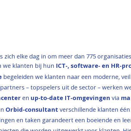
 zich elke dag in om meer dan 775 organisatie
 we klanten bij hun
ICT-, software- en HR-pr
e
begeleiden we klanten naar een moderne, veil
partners – topspelers uit de sector – werken 
acenter
en
up-to-date IT-omgevingen
via
man
en
Orbid-consultant
verschillende klanten éé
ingen en taken garandeert een boeiende en leer
rojecten die worden uitgewerkt voor klanten. Hi