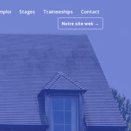
mploi
Stages
Traineeships
Contact
Notre site web →