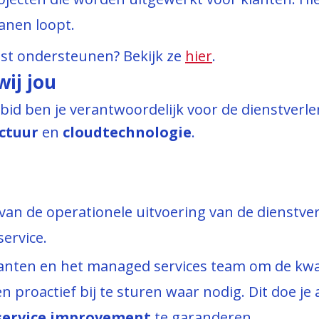
banen loopt.
st ondersteunen? Bekijk ze
hier
.
ij jou
bid ben je verantwoordelijk voor de dienstverle
uctuur
en
cloudtechnologie
.
an de operationele uitvoering van de dienstverl
service.
nten en het managed services team om de kwali
n proactief bij te sturen waar nodig. Dit doe je
service improvement
te garanderen.