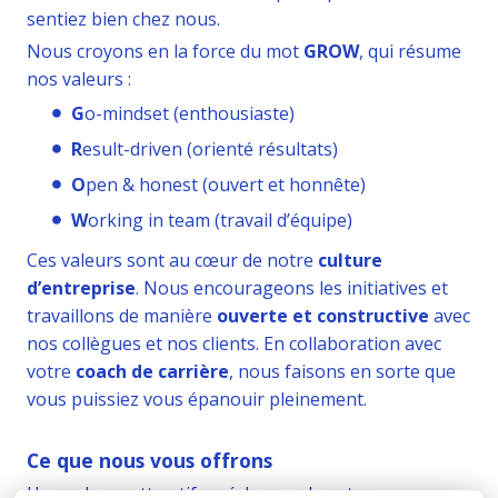
sentiez bien chez nous.
Nous croyons en la force du mot
GROW
, qui résume
nos valeurs :
G
o-mindset (enthousiaste)
R
esult-driven (orienté résultats)
O
pen & honest (ouvert et honnête)
W
orking in team (travail d’équipe)
Ces valeurs sont au cœur de notre
culture
d’entreprise
. Nous encourageons les initiatives et
travaillons de manière
ouverte et constructive
avec
nos collègues et nos clients. En collaboration avec
votre
coach de carrière
, nous faisons en sorte que
vous puissiez vous épanouir pleinement.
Ce que nous vous offrons
Un package attractif en échange de votre